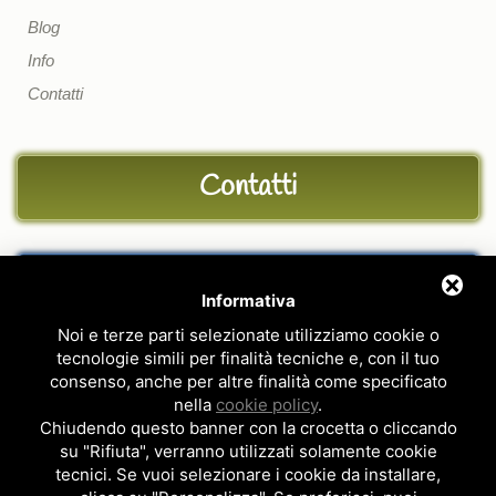
Blog
Info
Contatti
Contatti
Feedback
Informativa
Noi e terze parti selezionate utilizziamo cookie o
tecnologie simili per finalità tecniche e, con il tuo
Il nostro personale è a tua completa disposizione per fornirti tutte le informazioni di cui
consenso, anche per altre finalità come specificato
necessiti.
nella
cookie policy
.
Sito realizzato da
Topsuimotori
Chiudendo questo banner con la crocetta o cliccando
su "Rifiuta", verranno utilizzati solamente cookie
Privacy Policy
-
Cookie Policy
tecnici. Se vuoi selezionare i cookie da installare,