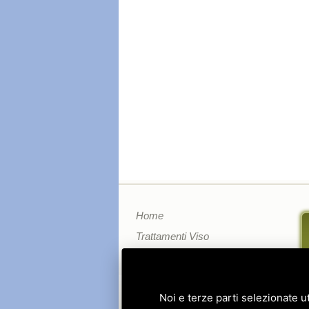
Home
Trattamenti Viso
Trattamenti Corpo
Depilazione
Noi e terze parti selezionate ut
Dimagrimento