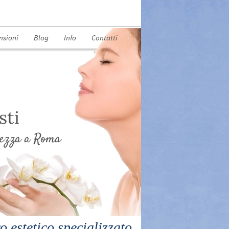
nsioni
Blog
Info
Contatti
sti
llezza a Roma
o estetico specializzato