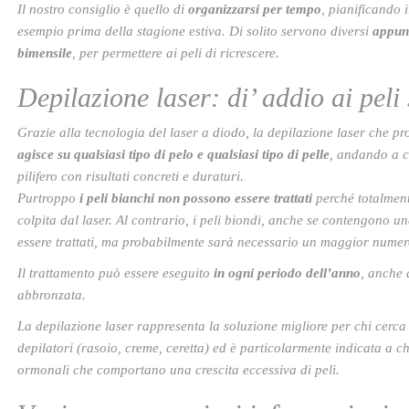
Il nostro consiglio è quello di
organizzarsi per tempo
, pianificando i
esempio prima della stagione estiva. Di solito servono diversi
appunt
bimensile
, per permettere ai peli di ricrescere.
Depilazione laser: di’ addio ai peli 
Grazie alla tecnologia del laser a diodo, la depilazione laser che p
agisce su qualsiasi tipo di pelo e qualsiasi tipo di pelle
, andando a co
pilifero con risultati concreti e duraturi.
Purtroppo
i peli bianchi non possono essere trattati
perché totalment
colpita dal laser. Al contrario, i peli biondi, anche se contengono 
essere trattati, ma probabilmente sarà necessario un maggior numer
Il trattamento può essere eseguito
in ogni periodo dell’anno
, anche 
abbronzata.
La depilazione laser rappresenta la soluzione migliore per chi cerca 
depilatori (rasoio, creme, ceretta) ed è particolarmente indicata a ch
ormonali che comportano una crescita eccessiva di peli.