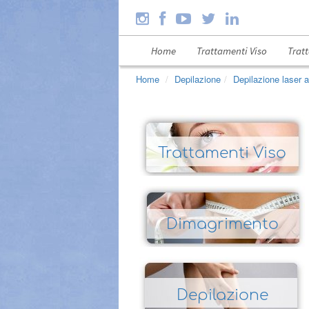
Home
Trattamenti Viso
Trat
Home
Depilazione
Depilazione laser
Trattamenti Viso
Dimagrimento
Depilazione