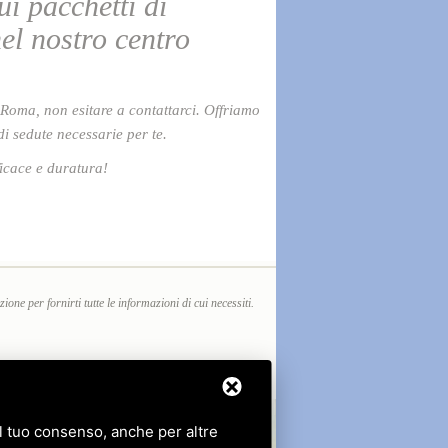
i pacchetti di
el nostro centro
a Roma, non esitare a contattarci. Offriamo
di sedute necessarie per te.
ficace e duratura!
one per fornirti tutte le informazioni di cui necessiti.
 il tuo consenso, anche per altre