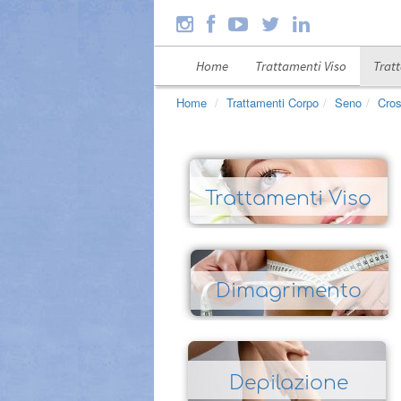
Home
Trattamenti Viso
Trat
Home
Trattamenti Corpo
Seno
Cro
Trattamenti Viso
Dimagrimento
Depilazione