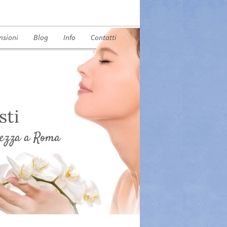
nsioni
Blog
Info
Contatti
sti
llezza a Roma