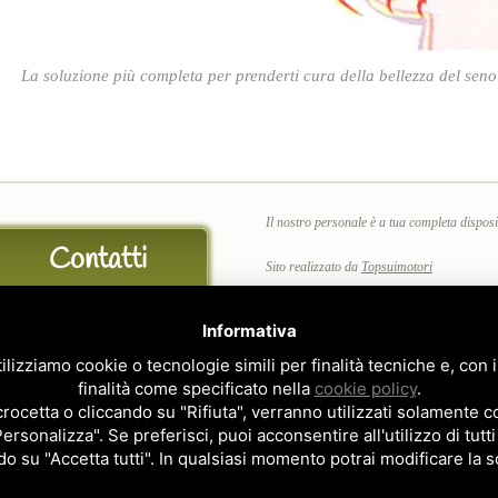
La soluzione più completa per prenderti cura della bellezza del sen
Il nostro personale è a tua completa disposizi
Contatti
Sito realizzato da
Topsuimotori
Privacy Policy
-
Cookie Policy
Informativa
Feedback
Telefono:
06 / 79.84.55.73
ilizziamo cookie o tecnologie simili per finalità tecniche e, con
Email:
esteticagiusti@virgilio.it
finalità come specificato nella
cookie policy
.
cetta o cliccando su "Rifiuta", verranno utilizzati solamente co
Personalizza". Se preferisci, puoi acconsentire all'utilizzo di tutti
do su "Accetta tutti". In qualsiasi momento potrai modificare la s