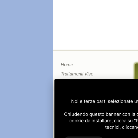
Home
Trattamenti Viso
Trattamenti Corpo
Depilazione
Noi e terze parti selezionate ut
Dimagrimento
Prodotti
Chiudendo questo banner con la cro
Recensioni
cookie da installare, clicca su "
tecnici, cliccan
Blog